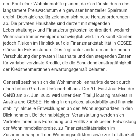
den Kauf einer Wohnimmobilie planen, da sich für sie durch das
langsamere Preiswachstum ein gewisser finanzieller Spielraum
ergibt. Doch gleichzeitig zeichnen sich neue Herausforderungen
ab. Die privaten Haushalte sind derzeit mit steigenden
Lebenshaltungs- und Finanzierungskosten konfrontiert, wodurch
Wohnraum immer weniger erschwinglich wird. In Zukunft könnten
jedoch Risiken im Hinblick auf die Finanzmarktstabilität in CESEE
stärker im Fokus stehen. Dies liegt unter anderem an der hohen
Verschuldung der privaten Haushalte und den steigenden Zinsen
für variabel verzinste Kredite, die die Schuldendiensttragfähigkeit
der Kreditnehmer:innen erwartungsgemäß belasten.
Generell zeichnen sich die Wohnimmobilienmärkte derzeit durch
einen hohen Grad an Unsicherheit aus. Der 91. East Jour Fixe der
OeNB am 27. Juni 2023 wird unter dem Titel „Housing markets in
Austria and CESEE: Homing in on prices, affordability and financial
stability“ aktuelle Entwicklungen an den Wohnungsmärkten in den
Blick nehmen. Bei der halbtägigen Veranstaltung werden sich
Vertreter:innen aus Forschung und Politik zur aktuellen Entwicklung
der Wohnimmobilienpreise, zu Finanzstabilitätsrisiken im
Zusammenhang mit den Wohnungsmärkten sowie zur Leistbarkeit