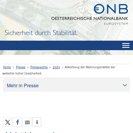
Sicherheit durch Stabilität.
Home
Presse
Pressearchiv
2023
Abkühlung der Wohnungsmärkte bei
weiterhin hoher Unsicherheit
Mehr in Presse
Presse
Pressearchiv
OeNB aktuell
OeNB-Blog
OeNB-Podcast