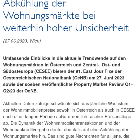
Abkühlung der
Reden und Präsentationen
Wohnungsmärkte bei
Berichte
Infografiken
weiterhin hoher Unsicherheit
Fotos
(
27.06.2023
, Wien)
Umfassende Einblicke in die aktuelle Trendwende auf den
Wohnungsmärkten in Österreich und Zentral-, Ost- und
Südosteuropa (CESEE) bieten der 91. East Jour Fixe der
Oesterreichischen Nationalbank (OeNB) am 27. Juni 2023
sowie der soeben veröffentlichte Property Market Review Q1–
Q2/23 der OeNB.
Aktuellen Daten zufolge schwächte sich das jährliche Wachstum
der Wohnimmobilienpreise sowohl in Österreich als auch in CESEE
nach einer langen Periode außerordentlich rascher Preisanstiege
ab. Die Dynamik der Wohnimmobilientransaktionen und der
Wohnbaukreditvergabe deutet ebenfalls auf eine Abkühlung der
Wohnungsmärkte hin. Das sind gute Nachrichten für all jene, die