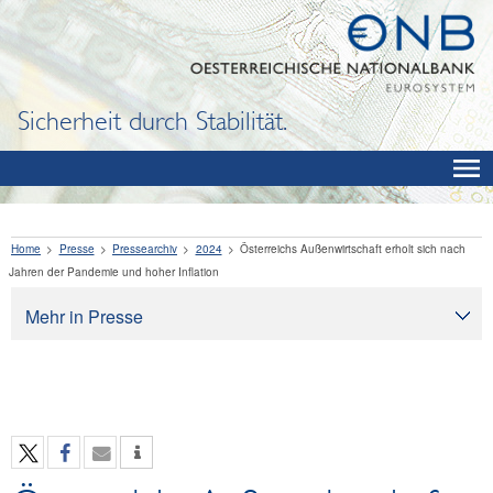
Sicherheit durch Stabilität.
Home
Presse
Pressearchiv
2024
Österreichs Außenwirtschaft erholt sich nach
Jahren der Pandemie und hoher Inflation
Mehr in Presse
Presse
Pressearchiv
OeNB aktuell
OeNB-Blog
OeNB-Podcast