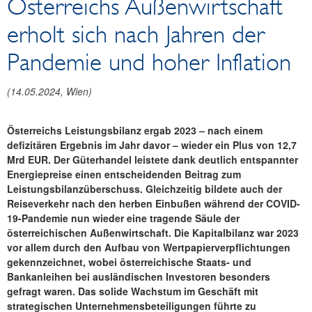
Österreichs Außenwirtschaft
Reden und Präsentationen
erholt sich nach Jahren der
Berichte
Infografiken
Pandemie und hoher Inflation
Fotos
(
14.05.2024
, Wien)
Österreichs Leistungsbilanz ergab 2023 – nach einem
defizitären Ergebnis im Jahr davor – wieder ein Plus von 12,7
Mrd EUR. Der Güterhandel leistete dank deutlich entspannter
Energiepreise einen entscheidenden Beitrag zum
Leistungsbilanzüberschuss. Gleichzeitig bildete auch der
Reiseverkehr nach den herben Einbußen während der COVID-
19-Pandemie nun wieder eine tragende Säule der
österreichischen Außenwirtschaft. Die Kapitalbilanz war 2023
vor allem durch den Aufbau von Wertpapierverpflichtungen
gekennzeichnet, wobei österreichische Staats- und
Bankanleihen bei ausländischen Investoren besonders
gefragt waren. Das solide Wachstum im Geschäft mit
strategischen Unternehmensbeteiligungen führte zu