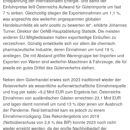
Entspannung der internationalen Energie- und damit der
Einfuhrpreise ließ Österreichs Aufwand für Güterimporte um fast
7 % sinken. Gleichzeitig stiegen die Exporteinnahmen um 1,1 %,
was angesichts des weiterhin angespannten globalen
Handelsumfelds als sehr positiv zu bewerten ist“, erklärte Johannes
Turner, Direktor der OeNB-Hauptabteilung Statistik. Die meisten
anderen EU-Mitgliedstaaten hatten exportseitige Einbußen zu
verzeichnen. Günstig entwickelte sich vor allem die chemisch-
pharmazeutische Industrie, deren Einnahmen um rund 19 %
anstiegen. Die mit Abstand größte Warengruppe bei Importen und
Exporten von Waren sind weiterhin Maschinen & Fahrzeuge, die für
jeweils ein gutes Drittel des Güterverkehrs stehen.
Neben dem Güterhandel erwies sich 2023 traditionell wieder der
Reiseverkehr als wesentliche außenwirtschaftliche Einnahmequelle
und trug per saldo +9,2 Mrd EUR zum Ergebnis bei. Österreichs
Einnahmen von ausländischen Gästen erreichten 23,1 Mrd EUR
und lagen damit nominell um rund 13 % über jenen vor Ausbruch
der Pandemie. Real betrachtet kam es jedoch zu einem
Einnahmenrückgang. Das Rekordergebnis von 2019
(Nettoüberschuss von 2,6 % des BIP) konnte 2023 noch nicht
wieder erreicht werden, da der große Nachholbedarf der