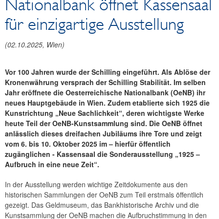
Nationalbank öffnet Kassensaal
Reden und Präsentationen
für einzigartige Ausstellung
Berichte
Infografiken
(
02.10.2025
, Wien)
Fotos
Vor 100 Jahren wurde der Schilling eingeführt. Als Ablöse der
Kronenwährung versprach der Schilling Stabilität. Im selben
Jahr eröffnete die Oesterreichische Nationalbank (OeNB) ihr
neues Hauptgebäude in Wien. Zudem etablierte sich 1925 die
Kunstrichtung „Neue Sachlichkeit“, deren wichtigste Werke
heute Teil der OeNB-Kunstsammlung sind. Die OeNB öffnet
anlässlich dieses dreifachen Jubiläums ihre Tore und zeigt
vom 6. bis 10. Oktober 2025 im – hierfür öffentlich
zugänglichen - Kassensaal die Sonderausstellung „1925 –
Aufbruch in eine neue Zeit“.
In der Ausstellung werden wichtige Zeitdokumente aus den
historischen Sammlungen der OeNB zum Teil erstmals öffentlich
gezeigt. Das Geldmuseum, das Bankhistorische Archiv und die
Kunstsammlung der OeNB machen die Aufbruchstimmung in den