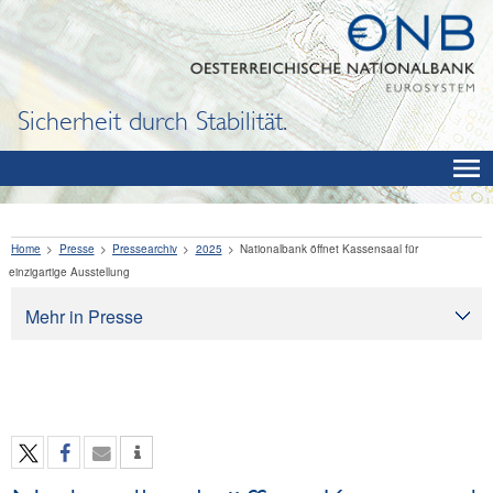
Sicherheit durch Stabilität.
Home
Presse
Pressearchiv
2025
Nationalbank öffnet Kassensaal für
einzigartige Ausstellung
Mehr in Presse
Presse
Pressearchiv
OeNB aktuell
OeNB-Blog
OeNB-Podcast