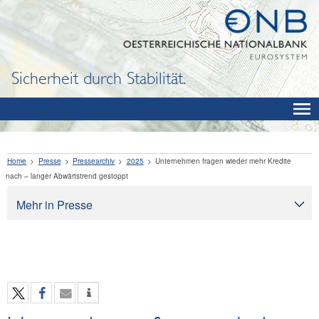
Sicherheit durch Stabilität.
Home
Presse
Pressearchiv
2025
Unternehmen fragen wieder mehr Kredite
nach – langer Abwärtstrend gestoppt
Mehr in Presse
Presse
Pressearchiv
OeNB aktuell
OeNB-Blog
OeNB-Podcast