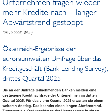
Unternehmen fragen wieder
Reden und Präsentationen
mehr Kredite nach – langer
Berichte
Infografiken
Abwärtstrend gestoppt
Fotos
(
28.10.2025
, Wien)
Österreich-Ergebnisse der
euroraumweiten Umfrage über das
Kreditgeschäft (Bank Lending Survey),
drittes Quartal 2025
Die an der Umfrage teilnehmenden Banken melden eine
gestiegene Kreditnachfrage der Unternehmen im dritten
Quartal 2025. Für das vierte Quartal 2025 erwarten sie einen
weiteren Anstieg. Das beendet einen langen Abwärtstrend.
Zuvor war die Kreditnachfrage der Unternehmen in einem