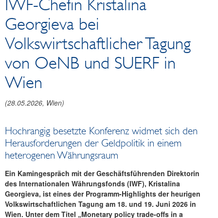
IWF-Chefin Kristalina
Reden und Präsentationen
Georgieva bei
Berichte
Infografiken
Volkswirtschaftlicher Tagung
Fotos
von OeNB und SUERF in
Wien
(
28.05.2026
, Wien)
Hochrangig besetzte Konferenz widmet sich den
Herausforderungen der Geldpolitik in einem
heterogenen Währungsraum
Ein Kamingespräch mit der Geschäftsführenden Direktorin
des Internationalen Währungsfonds (IWF), Kristalina
Georgieva, ist eines der Programm-Highlights der heurigen
Volkswirtschaftlichen Tagung am 18. und 19. Juni 2026 in
Wien. Unter dem Titel „Monetary policy trade-offs in a