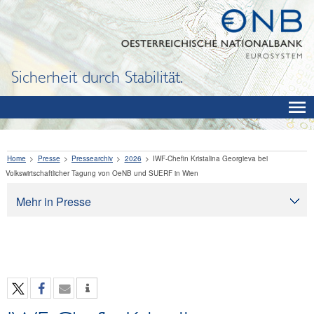
Sicherheit durch Stabilität.
Home
Presse
Pressearchiv
2026
IWF-Chefin Kristalina Georgieva bei
Volkswirtschaftlicher Tagung von OeNB und SUERF in Wien
Mehr in Presse
Presse
Pressearchiv
OeNB aktuell
OeNB-Blog
OeNB-Podcast