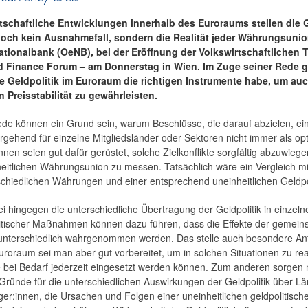
tschaftliche Entwicklungen innerhalb des Euroraums stellen die 
edoch kein Ausnahmefall, sondern die Realität jeder Währungsunio
ationalbank (OeNB), bei der Eröffnung der Volkswirtschaftlichen
Finance Forum – am Donnerstag in Wien. Im Zuge seiner Rede gi
ie Geldpolitik im Euroraum die richtigen Instrumente habe, um auc
reisstabilität zu gewährleisten.
iede können ein Grund sein, warum Beschlüsse, die darauf abzielen, ei
rgehend für einzelne Mitgliedsländer oder Sektoren nicht immer als opt
nen seien gut dafür gerüstet, solche Zielkonflikte sorgfältig abzuwieg
eitlichen Währungsunion zu messen. Tatsächlich wäre ein Vergleich mi
rschiedlichen Währungen und einer entsprechend uneinheitlichen Geldpol
ei hingegen die unterschiedliche Übertragung der Geldpolitik in einzel
itischer Maßnahmen können dazu führen, dass die Effekte der gemeins
 unterschiedlich wahrgenommen werden. Das stelle auch besondere Anf
roraum sei man aber gut vorbereitet, um in solchen Situationen zu r
ie bei Bedarf jederzeit eingesetzt werden können. Zum anderen sorg
 Gründe für die unterschiedlichen Auswirkungen der Geldpolitik über L
er:innen, die Ursachen und Folgen einer uneinheitlichen geldpolitisc