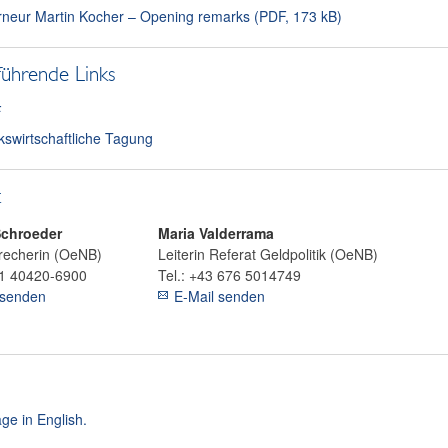
neur Martin Kocher – Opening remarks (PDF, 173 kB)
führende Links
F
kswirtschaftliche Tagung
t
chroeder
Maria
Valderrama
recherin (OeNB)
Leiterin Referat Geldpolitik (OeNB)
1 40420-6900
Tel.:
+43 676 5014749
 senden
E-Mail senden
ge in English.