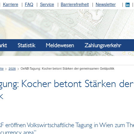
Karriere
FAQ
Service
Barrierefreiheit
Newsletter
rkt
Statistik
Meldewesen
Zahlungsverkehr
hiv
2026
OeNB-Tagung: Kocher betont Stärken der gemeinsamen Geldpolitik
ung: Kocher betont Stärken de
k
röffnen Volkswirtschaftliche Tagung in Wien zum The
currency area“