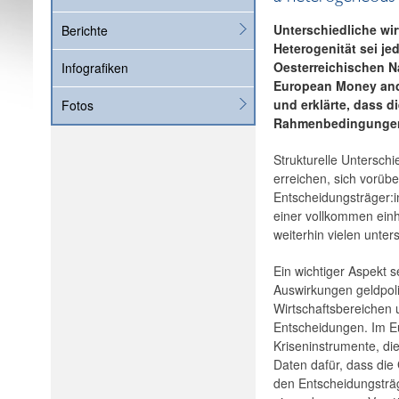
Unterschiedliche wir
Berichte
Heterogenität sei j
Oesterreichischen N
Infografiken
European Money and 
und erklärte, dass d
Fotos
Rahmenbedingungen P
Strukturelle Untersch
erreichen, sich vorübe
Entscheidungsträger:in
einer vollkommen einh
weiterhin vielen unte
Ein wichtiger Aspekt s
Auswirkungen geldpol
Wirtschaftsbereichen
Entscheidungen. Im Eu
Kriseninstrumente, d
Daten dafür, dass die
den Entscheidungsträg