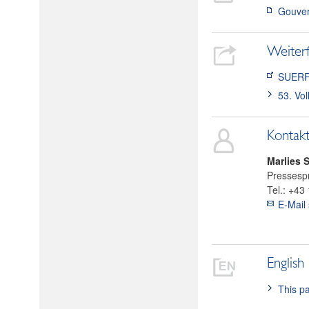
Gouver
Weiter
SUER
53. Vol
Kontak
Marlies
S
Pressesp
Tel.:
+43 
E-Mail
English
This pa