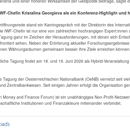
ndnis und einer höheren Wirksamkeit der Geldpolitik beitrage, sagte
WF-Chefin Kristalina Georgieva als ein Konferenz-Highlight und 
röffnungsrede stand ein Kamingespräch mit der Direktorin des Internat
 IWF-Chefin ist nur eine von zahlreichen hochrangigen Expert:innen 
 Tagung ganz im Zeichen der Herausforderungen, mit denen sich Entsc
ntiert sehen. Neben der Erörterung aktueller Forschungsergebnisse wi
ogenen Währungsräumen gemeinsam besser ihre Ziele erreichen können
ftliche Tagung findet am 18. und 19. Juni 2026 als Hybrid-Veranstalt
che Tagung der Oesterreichischen Nationalbank (OeNB) vernetzt seit vi
und Zentralbankwesen. Seit einigen Jahren erfolgt die Organisation
Money and Finance Forum) ist ein unabhängiges Non-Profit-Netzwerk
nschaftliche Institutionen und Finanzakteure miteinander verbindet.
oads