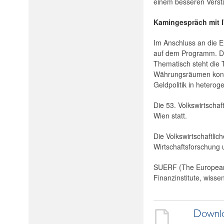
einem besseren Verstä
Kamingespräch mit I
Im Anschluss an die E
auf dem Programm. Die
Thematisch steht die
Währungsräumen konfro
Geldpolitik in heter
Die 53. Volkswirtscha
Wien statt.
Die Volkswirtschaftli
Wirtschaftsforschung 
SUERF (The European 
Finanzinstitute, wisse
Downl