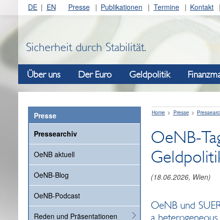
DE
EN
Presse
Publikationen
Termine
Kontakt
Sicherheit durch Stabilität.
Über uns
Der Euro
Geldpolitik
Finanzma
Home
Presse
Pressearc
Presse
OeNB-Tag
Pressearchiv
Geldpoliti
OeNB aktuell
OeNB-Blog
(
18.06.2026
, Wien)
OeNB-Podcast
OeNB und SUERF e
Reden und Präsentationen
a heterogeneous 