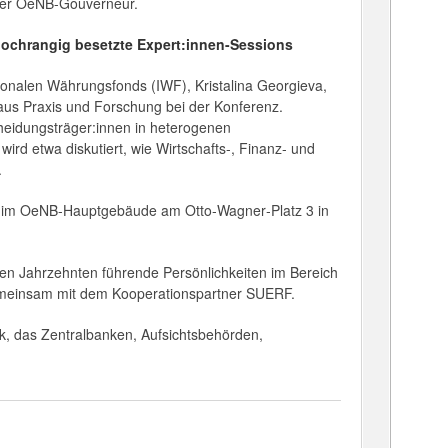
 der OeNB-Gouverneur.
hochrangig besetzte Expert:innen-Sessions
ionalen Währungsfonds (IWF), Kristalina Georgieva,
aus Praxis und Forschung bei der Konferenz.
heidungsträger:innen in heterogenen
rd etwa diskutiert, wie Wirtschafts-, Finanz- und
.
ung im OeNB-Hauptgebäude am Otto‑Wagner‑Platz 3 in
elen Jahrzehnten führende Persönlichkeiten im Bereich
 gemeinsam mit dem Kooperationspartner SUERF.
, das Zentralbanken, Aufsichtsbehörden,