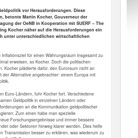
Geldpolitik vor Herausforderungen. Diese
n, betonte Martin Kocher, Gouverneur der
 Tagung der OeNB in Kooperation mit SUERF – The
ng Kocher näher auf die Herausforderungen ein
h unter unterschiedlichen wirtschaftlichen
n Inflationsziel für einen Währungsraum insgesamt zu
imal erweisen, so Kocher. Doch die politischen
en. Kocher plädierte dafür, den Euroraum nicht an
t der Alternative angebrachter: einem Europa mit
itik.
nen Euro-Ländern, fuhr Kocher fort. Verschiedene
amen Geldpolitik in einzelnen Ländern oder
orderungen an die Kommunikation geldpolitischer
eagieren: Zum einen habe man spezielle
en neue Forschungsergebnisse und immer bessere
änder oder Sektoren hinweg klarer werden. Dies helfe
hen Transmission besser zu erklären, was wiederum zu