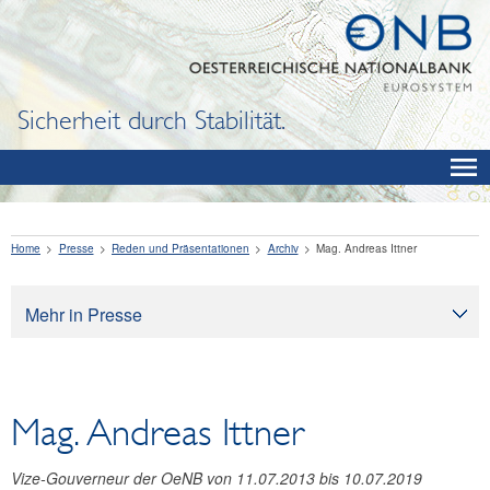
Sicherheit durch Stabilität.
Home
Presse
Reden und Präsentationen
Archiv
Mag. Andreas Ittner
Mehr in Presse
Presse
Pressearchiv
Mag. Andreas Ittner
OeNB aktuell
OeNB-Blog
Vize-Gouverneur der OeNB von 11.07.2013 bis 10.07.2019
OeNB-Podcast