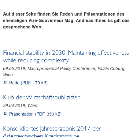
Reden und Präsentationen
Auf dieser Seite finden Sie Reden und Präsentationen des
Gouverneur Martin Kocher
ehemaligen Vize-Gouverneur Mag. Andreas Ittner. Es gilt das
Weitere Vortragende
gesprochene Wort.
Archiv
Berichte
Infografiken
Financial stability in 2030: Maintaining effectiveness
Fotos
while reducing complexity
09.05.2019, Macroprudential Policy Conference, Palais Coburg,
Wien
Rede (PDF, 179 kB)
Klub der Wirtschaftspublizisten
29.04.2019, Wien
Präsentation (PDF, 350 kB)
Konsolidiertes Jahresergebnis 2017 der
österreichischen Kreditinstitute