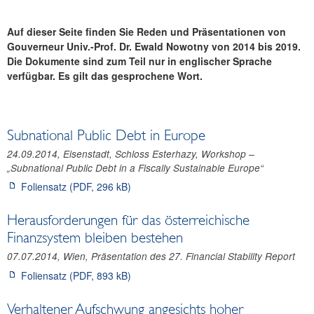
Reden und Präsentationen
Auf dieser Seite finden Sie Reden und Präsentationen von
Gouverneur Martin Kocher
Gouverneur Univ.-Prof. Dr. Ewald Nowotny von 2014 bis 2019.
Weitere Vortragende
Die Dokumente sind zum Teil nur in englischer Sprache
Archiv
verfügbar. Es gilt das gesprochene Wort.
Berichte
Infografiken
Fotos
Subnational Public Debt in Europe
24.09.2014, Eisenstadt, Schloss Esterhazy, Workshop –
„Subnational Public Debt in a Fiscally Sustainable Europe“
Foliensatz (PDF, 296 kB)
Herausforderungen für das österreichische
Finanzsystem bleiben bestehen
07.07.2014, Wien, Präsentation des 27. Financial Stability Report
Foliensatz (PDF, 893 kB)
Verhaltener Aufschwung angesichts hoher