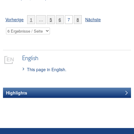
Vorherige
1
…
5
6
7
8
Nächste
English
This page in English.
Highlights
Reden 2008 bis
2013