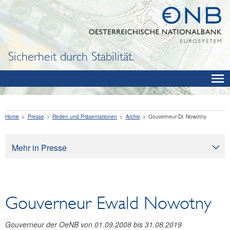
Sicherheit durch Stabilität.
Home
Presse
Reden und Präsentationen
Archiv
Gouverneur Dr. Nowotny
Mehr in Presse
Presse
Pressearchiv
Gouverneur Ewald Nowotny
OeNB aktuell
OeNB-Blog
Gouverneur der OeNB von 01.09.2008 bis 31.08.2019
OeNB-Podcast