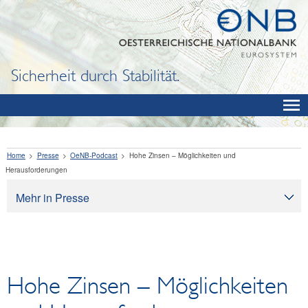
Sicherheit durch Stabilität.
Home
Presse
OeNB-Podcast
Hohe Zinsen – Möglichkeiten und
Herausforderungen
Mehr in Presse
Presse
Pressearchiv
OeNB aktuell
Hohe Zinsen – Möglichkeiten
OeNB-Blog
OeNB-Podcast