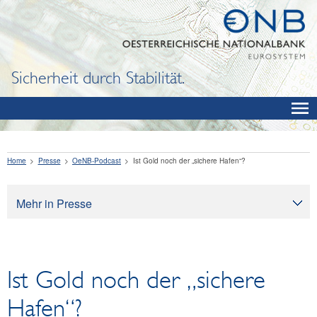
Sicherheit durch Stabilität.
Home
Presse
OeNB-Podcast
Ist Gold noch der „sichere Hafen“?
Mehr in Presse
Presse
Pressearchiv
Ist Gold noch der „sichere
OeNB aktuell
OeNB-Blog
Hafen“?
OeNB-Podcast