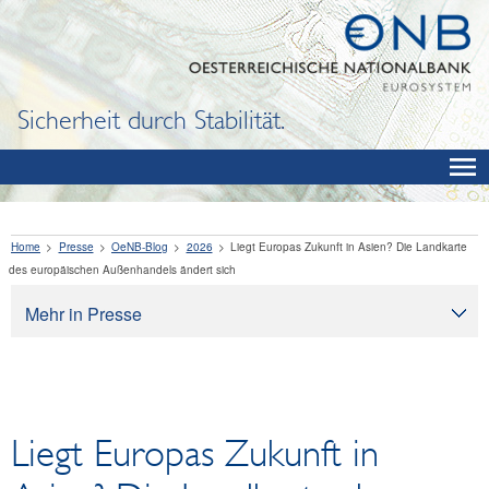
Sicherheit durch Stabilität.
Home
Presse
OeNB-Blog
2026
Liegt Europas Zukunft in Asien? Die Landkarte
des europäischen Außenhandels ändert sich
Mehr in Presse
Presse
Pressearchiv
OeNB aktuell
Liegt Europas Zukunft in
OeNB-Blog
OeNB-Podcast