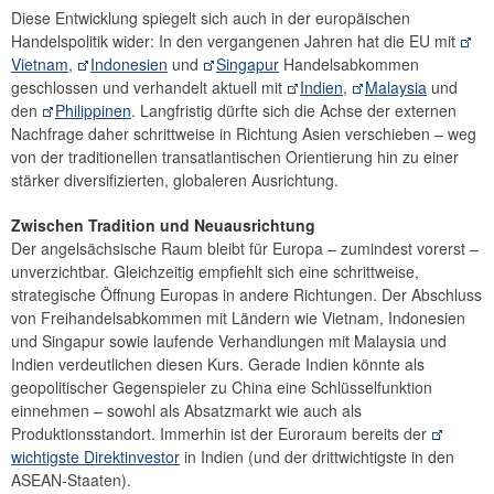
Diese Entwicklung spiegelt sich auch in der europäischen
Handelspolitik wider: In den vergangenen Jahren hat die EU mit
Vietnam
,
Indonesien
und
Singapur
Handelsabkommen
geschlossen und verhandelt aktuell mit
Indien
,
Malaysia
und
den
Philippinen
. Langfristig dürfte sich die Achse der externen
Nachfrage daher schrittweise in Richtung Asien verschieben – weg
von der traditionellen transatlantischen Orientierung hin zu einer
stärker diversifizierten, globaleren Ausrichtung.
Zwischen Tradition und Neuausrichtung
Der angelsächsische Raum bleibt für Europa – zumindest vorerst –
unverzichtbar. Gleichzeitig empfiehlt sich eine schrittweise,
strategische Öffnung Europas in andere Richtungen. Der Abschluss
von Freihandelsabkommen mit Ländern wie Vietnam, Indonesien
und Singapur sowie laufende Verhandlungen mit Malaysia und
Indien verdeutlichen diesen Kurs. Gerade Indien könnte als
geopolitischer Gegenspieler zu China eine Schlüsselfunktion
einnehmen – sowohl als Absatzmarkt wie auch als
Produktionsstandort. Immerhin ist der Euroraum bereits der
wichtigste Direktinvestor
in Indien (und der drittwichtigste in den
ASEAN-Staaten).