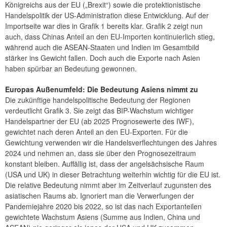
Königreichs aus der EU („Brexit“) sowie die protektionistische
Handelspolitik der US-Administration diese Entwicklung. Auf der
Importseite war dies in Grafik 1 bereits klar. Grafik 2 zeigt nun
auch, dass Chinas Anteil an den EU-Importen kontinuierlich stieg,
während auch die ASEAN-Staaten und Indien im Gesamtbild
stärker ins Gewicht fallen. Doch auch die Exporte nach Asien
haben spürbar an Bedeutung gewonnen.
Europas Außenumfeld: Die Bedeutung Asiens nimmt zu
Die zukünftige handelspolitische Bedeutung der Regionen
verdeutlicht Grafik 3. Sie zeigt das BIP-Wachstum wichtiger
Handelspartner der EU (ab 2025 Prognosewerte des IWF),
gewichtet nach deren Anteil an den EU-Exporten. Für die
Gewichtung verwenden wir die Handelsverflechtungen des Jahres
2024 und nehmen an, dass sie über den Prognosezeitraum
konstant bleiben. Auffällig ist, dass der angelsächsische Raum
(USA und UK) in dieser Betrachtung weiterhin wichtig für die EU ist.
Die relative Bedeutung nimmt aber im Zeitverlauf zugunsten des
asiatischen Raums ab. Ignoriert man die Verwerfungen der
Pandemiejahre 2020 bis 2022, so ist das nach Exportanteilen
gewichtete Wachstum Asiens (Summe aus Indien, China und