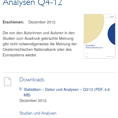
Analysen Q4-12
Finanzmarkt
Statistik
Finanzstatistik – einfach erklärt
Erschienen:
Dezember 2012.
Statistiken - Daten und Analysen
Die von den Autorinnen und Autoren in den
Statistiken Sonderhefte
Studien zum Ausdruck gebrachte Meinung
Statistik im Fokus
gibt nicht notwendigerweise die Meinung der
Statistik-Notizen
Oesterreichischen Nationalbank oder des
Eurosystems wieder.
Zahlungsverkehr
Publikationssuche
Downloads
Statistiken – Daten und Analysen – Q3/12 (PDF
,
4,6
MB
)
Dezember 2012.
Studien und Analysen