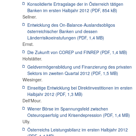
Konsolidierte Ertragslage der in Österreich tätigen
Banken im ersten Halbjahr 2012
(PDF,
854 kB
)
Sellner
.
Entwicklung des On-Balance-Auslandsobligos
österreichischer Banken und dessen
Länderrisikoeinstufungen
(PDF,
1,4 MB
)
Ernst
.
Die Zukunft von COREP und FINREP
(PDF,
1,4 MB
)
Hofstätter
.
Geldvermögensbildung und Finanzierung des privaten
Sektors im zweiten Quartal 2012
(PDF,
1,5 MB
)
Wiesinger
.
Einseitige Entwicklung bei Direktinvestitionen im ersten
Halbjahr 2012
(PDF,
1,3 MB
)
Dell'Mour
.
Wiener Börse im Spannungsfeld zwischen
Osteuropaerfolg und Krisendepression
(PDF,
1,4 MB
)
Ully
.
Österreichs Leistungsbilanz im ersten Halbjahr 2012
(PDF,
1,4 MB
)