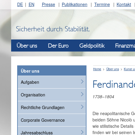
DE
EN
Presse
Publikationen
Termine
Kontakt
Sicherheit durch Stabilität.
Über uns
Der Euro
Geldpolitik
Finanzma
Home
Über uns
Kunst u
Über uns
Ferdinand
Aufgaben
Organisation
1738–1804
Rechtliche Grundlagen
Die neapolitanische G
beiden Söhne Nicolò u
Corporate Governance
wie stilistische Detai
finden wir bei seinen
Jahresabschluss