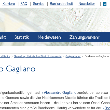
Karriere
FAQ
Service
Barrierefreiheit
Newsletter
rkt
Statistik
Meldewesen
Zahlungsverkehr
nd Kultur
Sammlung historischer Streichinstrumente
Geigenbauer
Ferdinando Gagliano
o Gagliano
eigenbautradition geht auf
Alessandro Gagliano
zurück, der ab etwa 1
nd Gennaro sowie die vier Nachkommen Nicolòs führten die Tradition f
ls seiner Arbeiten vermuten lassen – die Lehrzeit bei seinem Onkel Genn
 Instrumenten eine große Bandbreite. Häufig verwendete er für die
Bö