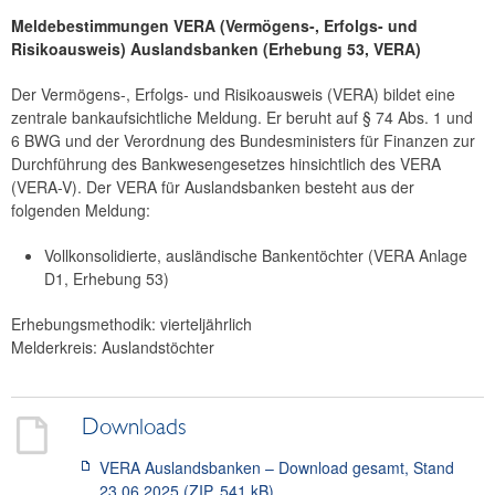
Meldebestimmungen VERA (Vermögens-, Erfolgs- und
Nationale Aufsicht
Risikoausweis) Auslandsbanken (Erhebung 53, VERA)
Implementing Technical Standards (ITS) und
weitere internationale Meldungen
Der Vermögens-, Erfolgs- und Risikoausweis (VERA) bildet eine
Resolution Reporting
zentrale bankaufsichtliche Meldung. Er beruht auf § 74 Abs. 1 und
Kreditdienstleister- und Kreditkäufergesetz (KKG)
6 BWG und der Verordnung des Bundesministers für Finanzen zur
Durchführung des Bankwesengesetzes hinsichtlich des VERA
Außenwirtschaftsstatistik
(VERA-V). Der VERA für Auslandsbanken besteht aus der
EZB-Monetärstatistiken und verwandte Bereiche
folgenden Meldung:
Finanzmarktstabilitätsstatistik
Vollkonsolidierte, ausländische Bankentöchter (VERA Anlage
Granulare Kreditdatenerhebung
D1, Erhebung 53)
Zahlungsinstitute
Erhebungsmethodik: vierteljährlich
Datenaustausch
Melderkreis: Auslandstöchter
Gemeinsames Meldewesen-Datenmodell
News
Downloads
VERA Auslandsbanken – Download gesamt, Stand
23.06.2025 (ZIP, 541 kB)