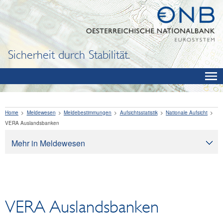
Sicherheit durch Stabilität.
Home
Meldewesen
Meldebestimmungen
Aufsichtsstatistik
Nationale Aufsicht
VERA Auslandsbanken
Mehr in Meldewesen
Meldewesen
Meldepflichtabfrage
Meldebestimmungen
VERA Auslandsbanken
Stammdaten
Aufsichtsstatistik