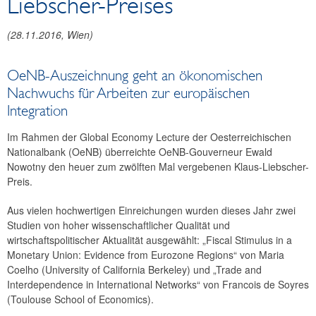
Liebscher-Preises
Reden und Präsentationen
Berichte
(
28.11.2016
, Wien)
Infografiken
Fotos
OeNB-Auszeichnung geht an ökonomischen
Nachwuchs für Arbeiten zur europäischen
Integration
Im Rahmen der Global Economy Lecture der Oesterreichischen
Nationalbank (OeNB) überreichte OeNB-Gouverneur Ewald
Nowotny den heuer zum zwölften Mal vergebenen Klaus-Liebscher-
Preis.
Aus vielen hochwertigen Einreichungen wurden dieses Jahr zwei
Studien von hoher wissenschaftlicher Qualität und
wirtschaftspolitischer Aktualität ausgewählt: „Fiscal Stimulus in a
Monetary Union: Evidence from Eurozone Regions“ von Maria
Coelho (University of California Berkeley) und „Trade and
Interdependence in International Networks“ von Francois de Soyres
(Toulouse School of Economics).