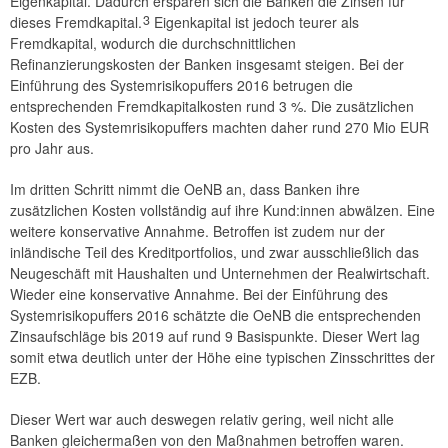
Eigenkapital. Dadurch ersparen sich die Banken die Zinsen für
3
dieses Fremdkapital.
Eigenkapital ist jedoch teurer als
Fremdkapital, wodurch die durchschnittlichen
Refinanzierungskosten der Banken insgesamt steigen. Bei der
Einführung des Systemrisikopuffers 2016 betrugen die
entsprechenden Fremdkapitalkosten rund 3 %. Die zusätzlichen
Kosten des Systemrisikopuffers machten daher rund 270 Mio EUR
pro Jahr aus.
Im dritten Schritt nimmt die OeNB an, dass Banken ihre
zusätzlichen Kosten vollständig auf ihre Kund:innen abwälzen. Eine
weitere konservative Annahme. Betroffen ist zudem nur der
inländische Teil des Kreditportfolios, und zwar ausschließlich das
Neugeschäft mit Haushalten und Unternehmen der Realwirtschaft.
Wieder eine konservative Annahme. Bei der Einführung des
Systemrisikopuffers 2016 schätzte die OeNB die entsprechenden
Zinsaufschläge bis 2019 auf rund 9 Basispunkte. Dieser Wert lag
somit etwa deutlich unter der Höhe eine typischen Zinsschrittes der
EZB.
Dieser Wert war auch deswegen relativ gering, weil nicht alle
Banken gleichermaßen von den Maßnahmen betroffen waren.