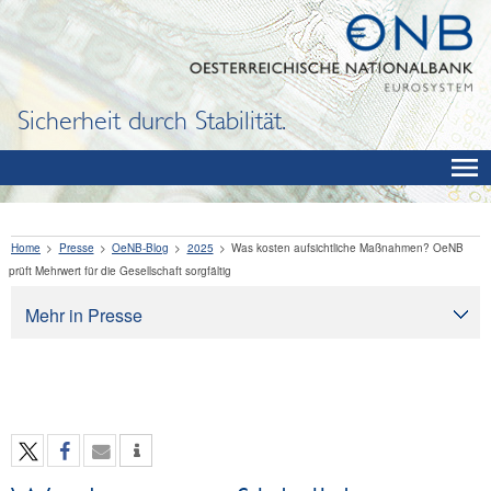
Sicherheit durch Stabilität.
Home
Presse
OeNB-Blog
2025
Was kosten aufsichtliche Maßnahmen? OeNB
prüft Mehrwert für die Gesellschaft sorgfältig
Mehr in Presse
Presse
Pressearchiv
OeNB aktuell
OeNB-Blog
OeNB-Podcast