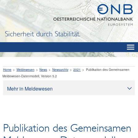
Sicherheit durch Stabilität.
Home
Meldewesen
News
Newsarchiv
2021
Publikation des Gemeinsamen
Meldewesen-Datenmodell, Version 5.2
Mehr in Meldewesen
Meldewesen
Meldepflichtabfrage
Meldebestimmungen
Publikation des Gemeinsamen
Datenaustausch
Gemeinsames Meldewesen-Datenmodell