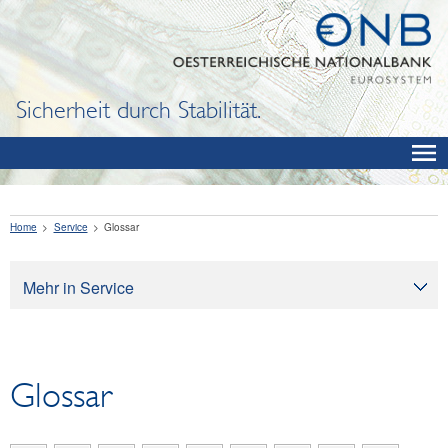
Sicherheit durch Stabilität.
Home
Service
Glossar
Mehr in Service
Service
Zinssätze und Wechselkurse
Glossar
Glossar
Dictionary
Linksammlung