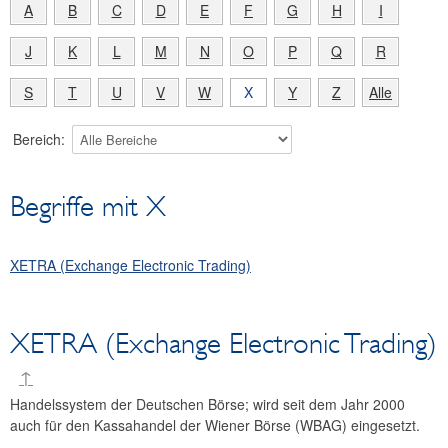
A
B
C
D
E
F
G
H
I
Ausschreibungen
Unterschriftenverzeichnis
J
K
L
M
N
O
P
Q
R
Bankfeiertage
S
T
U
V
W
X
Y
Z
Alle
Newsletter Anmeldung
Impressum und Haftung
Bereich:
Datenschutz
OeNB-Portal
Begriffe mit X
XETRA (Exchange Electronic Trading)
XETRA (Exchange Electronic Trading)
↑
Handelssystem der Deutschen Börse; wird seit dem Jahr 2000
auch für den Kassahandel der Wiener Börse (WBAG) eingesetzt.