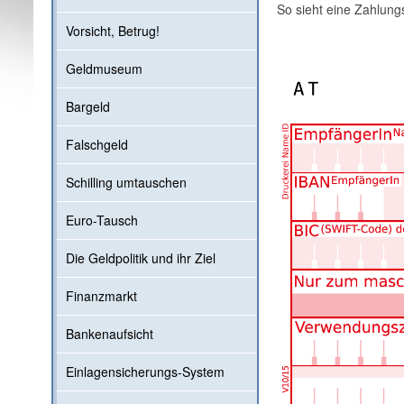
So sieht eine Zahlun
Vorsicht, Betrug!
Geldmuseum
Bargeld
Falschgeld
Schilling umtauschen
Euro-Tausch
Die Geldpolitik und ihr Ziel
Finanzmarkt
Bankenaufsicht
Einlagensicherungs-System